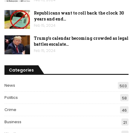
Republicans want to roll back the clock 30
years and end…
Feb 15, 2024
Trump’s calendar becoming crowded as legal
battles escalate…
Feb 15, 2024
Categories
News
503
Politics
58
Crime
46
Business
21