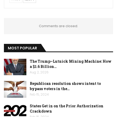
Comments are closed.
MOST POPULAR
The Trump–Lutnick Mining Machine: How
a $1.6 Billion…
Aug 2, 2026
Republican resolution shows intent to
bypass voters in the…
Feb 15, 2024
States Get in on the Prior Authorization
Crackdown
Feb 15, 2024